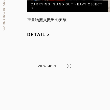
CARRYING IN AND OUT HEAVY OBJECT
S
重量物搬入搬出の実績
DETAIL >
FOLLOW US:
VIEW MORE